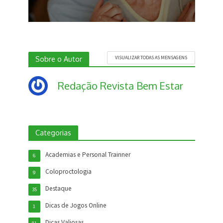
Sobre o Autor
VISUALIZAR TODAS AS MENSAGENS
Redação Revista Bem Estar
Categorias
Academias e Personal Trainner
6
Coloproctologia
9
Destaque
35
Dicas de Jogos Online
1
Dicas Valiosas
81