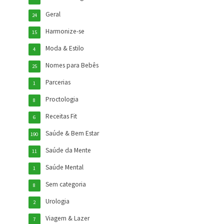
Geral
24
Harmonize-se
15
Moda & Estilo
4
Nomes para Bebês
25
Parcerias
1
Proctologia
8
Receitas Fit
6
Saúde & Bem Estar
190
Saúde da Mente
11
Saúde Mental
1
Sem categoria
8
Urologia
2
Viagem & Lazer
7