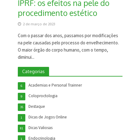
IPRF: os efeitos na pele do
procedimento estético
2 de março de 2023
Com o passar dos anos, passamos por modificações
na pele causadas pelo processo do envelhecimento.
O maior órgão do corpo humano, com o tempo,
diminui...
Categorias
Academias e Personal Trainner
6
Coloproctologia
9
Destaque
35
Dicas de Jogos Online
1
Dicas Valiosas
81
Endocrinologia
1