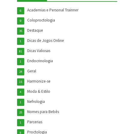
Academias e Personal Trainner
6
Coloproctologia
9
Destaque
35
Dicas de Jogos Online
1
Dicas Valiosas
81
Endocrinologia
1
Geral
24
Harmonize-se
15
Moda & Estilo
4
Nefrologia
1
Nomes para Bebês
25
Parcerias
1
Proctologia
8