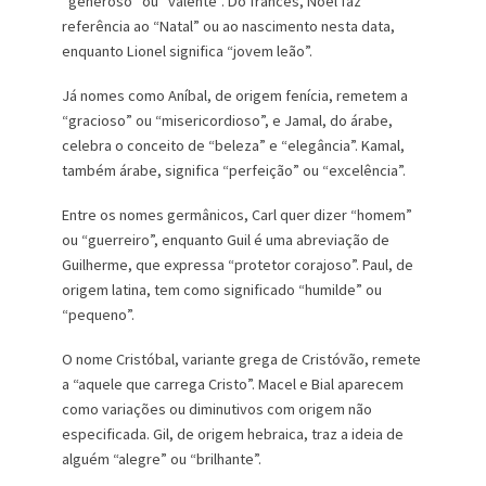
“generoso” ou “valente”. Do francês, Noel faz
referência ao “Natal” ou ao nascimento nesta data,
enquanto Lionel significa “jovem leão”.
Já nomes como Aníbal, de origem fenícia, remetem a
“gracioso” ou “misericordioso”, e Jamal, do árabe,
celebra o conceito de “beleza” e “elegância”. Kamal,
também árabe, significa “perfeição” ou “excelência”.
Entre os nomes germânicos, Carl quer dizer “homem”
ou “guerreiro”, enquanto Guil é uma abreviação de
Guilherme, que expressa “protetor corajoso”. Paul, de
origem latina, tem como significado “humilde” ou
“pequeno”.
O nome Cristóbal, variante grega de Cristóvão, remete
a “aquele que carrega Cristo”. Macel e Bial aparecem
como variações ou diminutivos com origem não
especificada. Gil, de origem hebraica, traz a ideia de
alguém “alegre” ou “brilhante”.