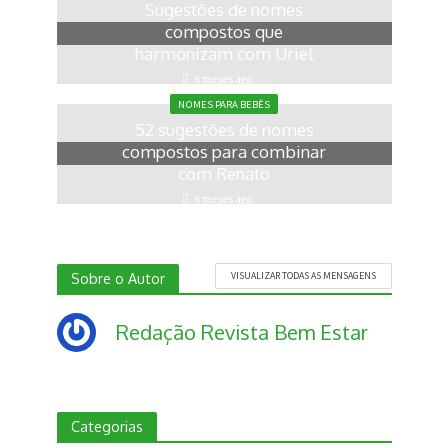
Sugestões de nomes
compostos que
harmonizam com Uriel
6 meses ago
NOMES PARA BEBÊS
52 sugestões de nomes
compostos para combinar
com Renato
6 meses ago
Sobre o Autor
VISUALIZAR TODAS AS MENSAGENS
Redação Revista Bem Estar
Categorias