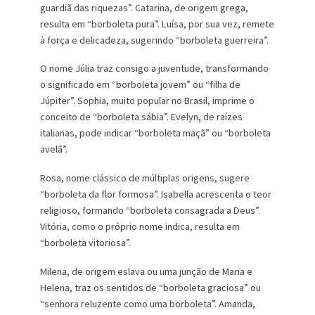
guardiã das riquezas”. Catarina, de origem grega,
resulta em “borboleta pura”. Luísa, por sua vez, remete
à força e delicadeza, sugerindo “borboleta guerreira”.
O nome Júlia traz consigo a juventude, transformando
o significado em “borboleta jovem” ou “filha de
Júpiter”. Sophia, muito popular no Brasil, imprime o
conceito de “borboleta sábia”. Evelyn, de raízes
italianas, pode indicar “borboleta maçã” ou “borboleta
avelã”.
Rosa, nome clássico de múltiplas origens, sugere
“borboleta da flor formosa”. Isabella acrescenta o teor
religioso, formando “borboleta consagrada a Deus”.
Vitória, como o próprio nome indica, resulta em
“borboleta vitoriosa”.
Milena, de origem eslava ou uma junção de Maria e
Helena, traz os sentidos de “borboleta graciosa” ou
“senhora reluzente como uma borboleta”. Amanda,