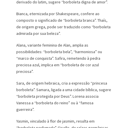
derivado do latim, sugere “borboleta digna de amor”.
Bianca, eternizada por Shakespeare, confere ao
composto o significado de “borboleta branca”. Thaís,
de origem grega, pode ser traduzido como “borboleta
admirada por sua beleza”.
Alana, variante feminina de Alan, amplia as
possibilidades: “borboleta bela”, “harmoniosa” ou
“marco de conquista”. Safira, remetendo à pedra
preciosa azul, implica em “borboleta de cor azul
preciosa”.
Sara, de origem hebraica, cria a expressão “princesa
borboleta”. Samara, ligada a uma cidade bíblica, sugere
“borboleta protegida por Deus”. Lorena associa
Vanessa a “borboleta do reino” ou à “famosa
guerreira”.
Yasmin, vinculado à flor de jasmim, resulta em
“borboleta perfumada”. Giselle, de raízes germânicas,