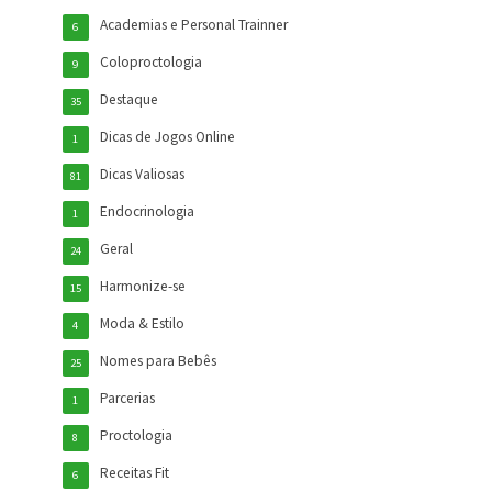
Academias e Personal Trainner
6
Coloproctologia
9
Destaque
35
Dicas de Jogos Online
1
Dicas Valiosas
81
Endocrinologia
1
Geral
24
Harmonize-se
15
Moda & Estilo
4
Nomes para Bebês
25
Parcerias
1
Proctologia
8
Receitas Fit
6