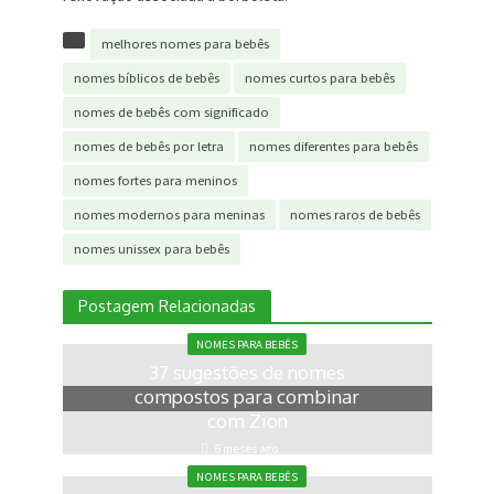
melhores nomes para bebês
nomes bíblicos de bebês
nomes curtos para bebês
nomes de bebês com significado
nomes de bebês por letra
nomes diferentes para bebês
nomes fortes para meninos
nomes modernos para meninas
nomes raros de bebês
nomes unissex para bebês
Postagem Relacionadas
NOMES PARA BEBÊS
37 sugestões de nomes
compostos para combinar
com Zion
6 meses ago
NOMES PARA BEBÊS