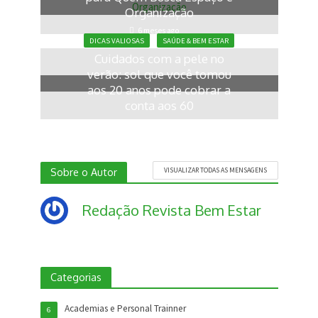
Organização
6 meses ago
DICAS VALIOSAS
SAÚDE & BEM ESTAR
Cuidados com a pele no
verão: sol que você tomou
aos 20 anos pode cobrar a
conta aos 60
6 meses ago
Sobre o Autor
VISUALIZAR TODAS AS MENSAGENS
Redação Revista Bem Estar
Categorias
Academias e Personal Trainner
6