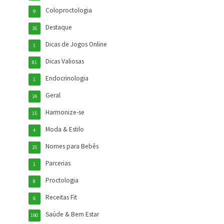
Coloproctologia
9
Destaque
35
Dicas de Jogos Online
1
Dicas Valiosas
81
Endocrinologia
1
Geral
24
Harmonize-se
15
Moda & Estilo
4
Nomes para Bebês
25
Parcerias
1
Proctologia
8
Receitas Fit
6
Saúde & Bem Estar
190