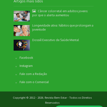
Artigos mais lidos
Câncer colorretal em adultos jovens:
por que o alerta aumentou
Longevidade ativa: hábitos que prolongam a
juventude
Dossiê Executivo de Saúde Mental
Facebook
Nossa equipe de suporte ao cliente está aqui
Instagram
para responder às suas perguntas. Informe se
quer enviar pautas.
Fale com a Redação
Fale com o Comercial
Redação
Envio de Pauta
Copyright © 2012 - 2026. Revista Bem Estar - Todos os Direitos
Não disponível no momento
Reservados