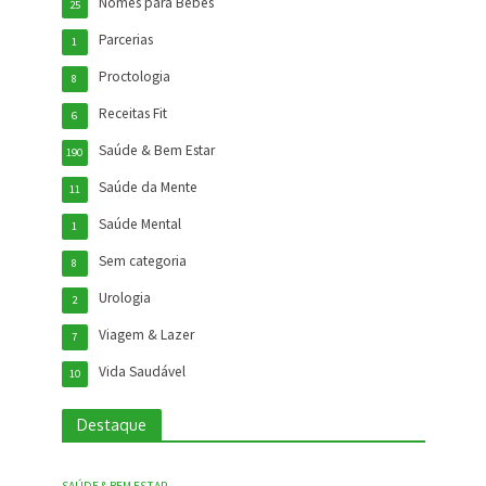
Nomes para Bebês
25
Parcerias
1
Proctologia
8
Receitas Fit
6
Saúde & Bem Estar
190
Saúde da Mente
11
Saúde Mental
1
Sem categoria
8
Urologia
2
Viagem & Lazer
7
Vida Saudável
10
Destaque
SAÚDE & BEM ESTAR