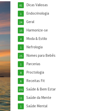
Dicas Valiosas
81
Endocrinologia
1
Geral
24
Harmonize-se
15
Moda & Estilo
4
Nefrologia
1
Nomes para Bebês
25
Parcerias
1
Proctologia
8
Receitas Fit
6
Saúde & Bem Estar
191
Saúde da Mente
11
Saúde Mental
1