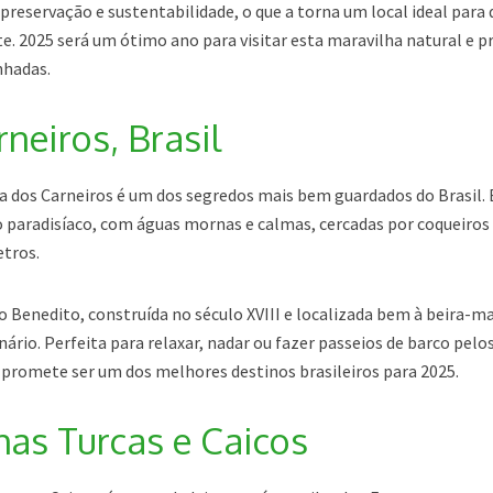
reservação e sustentabilidade, o que a torna um local ideal para
 2025 será um ótimo ano para visitar esta maravilha natural e pr
nhadas.
rneiros, Brasil
a dos Carneiros é um dos segredos mais bem guardados do Brasil. 
o paradisíaco, com águas mornas e calmas, cercadas por coqueiros
etros.
o Benedito, construída no século XVIII e localizada bem à beira-ma
ário. Perfeita para relaxar, nadar ou fazer passeios de barco pelos
 promete ser um dos melhores destinos brasileiros para 2025.
lhas Turcas e Caicos