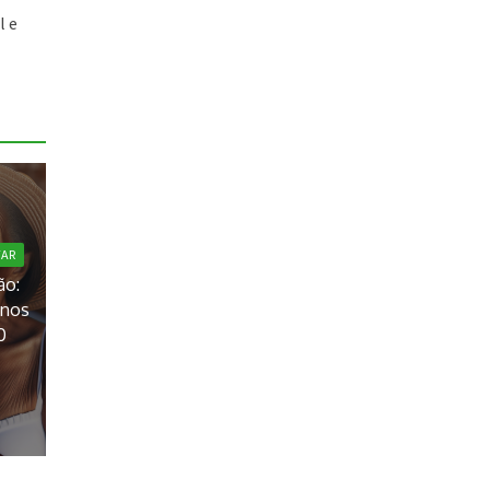
l e
TAR
ão:
anos
0