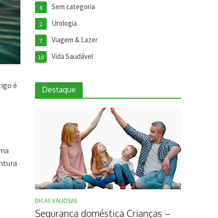
Sem categoria
8
Urologia
2
Viagem & Lazer
7
Vida Saudável
10
tigo é
Destaque
uma
ntura
DICAS VALIOSAS
Seguranca doméstica Crianças –