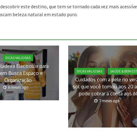
escobrir este destino, que tem se tornado cada vez mais acessíve
buscam beleza natural em estado puro.
DICAS VALIOSAS
ladeira Electrolux para
DICAS VALIOSAS
SAÚDE & BEM ES
em Busca Espaço e
Cuidados com a pele no ver
Organização
sol que você tomou aos 20 
6 meses ago
pode cobrar a conta aos 6
7 meses ago