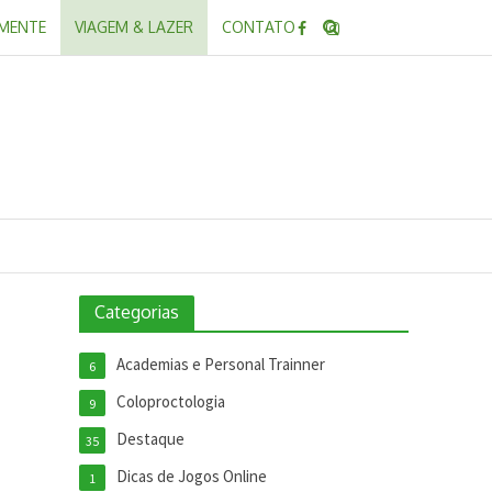
 MENTE
VIAGEM & LAZER
CONTATO
Categorias
Academias e Personal Trainner
6
Coloproctologia
9
Destaque
35
Dicas de Jogos Online
1