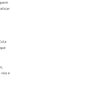
 quem
aticar
Esta
 que
r,
 rios e