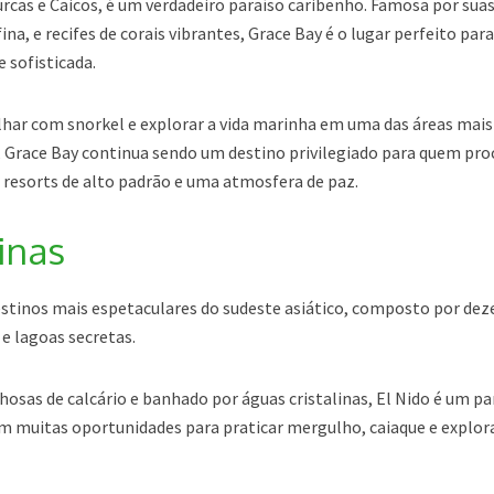
Turcas e Caicos, é um verdadeiro paraíso caribenho. Famosa por sua
fina, e recifes de corais vibrantes, Grace Bay é o lugar perfeito pa
e sofisticada.
ulhar com snorkel e explorar a vida marinha em uma das áreas mais
, Grace Bay continua sendo um destino privilegiado para quem pro
 resorts de alto padrão e uma atmosfera de paz.
pinas
destinos mais espetaculares do sudeste asiático, composto por de
 e lagoas secretas.
osas de calcário e banhado por águas cristalinas, El Nido é um pa
m muitas oportunidades para praticar mergulho, caiaque e explor