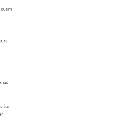
s
ra quem
cura
zenas
raíso
ar