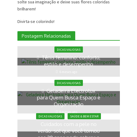
solte sua imaginação e deixe suas flores coloridas
brilharem!
Divirta-se colorindo!
Postagem Relacionadas
DICAS VALIOSAS
Tênis feminino: conforto,
estilo e desempenho
6 meses ago
DICAS VALIOSAS
Geladeira Electrolux
para Quem Busca Espaço e
Organização
6 meses ago
DICAS VALIOSAS
SAÚDE & BEM ESTAR
Cuidados com a pele no
verão: sol que você tomou