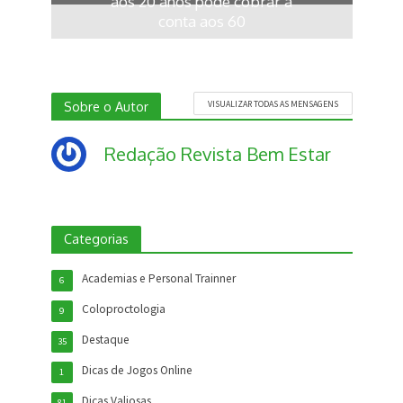
aos 20 anos pode cobrar a
conta aos 60
6 meses ago
Sobre o Autor
VISUALIZAR TODAS AS MENSAGENS
Redação Revista Bem Estar
Categorias
Academias e Personal Trainner
6
Coloproctologia
9
Destaque
35
Dicas de Jogos Online
1
Dicas Valiosas
81