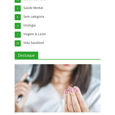
Saúde Mental
1
Sem categoria
8
Urologia
2
Viagem & Lazer
7
Vida Saudável
10
Destaque