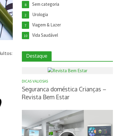
Sem categoria
8
Urologia
2
Viagem & Lazer
7
Vida Saudável
10
dultos:
Destaque
DICAS VALIOSAS
Seguranca doméstica Crianças –
Revista Bem Estar