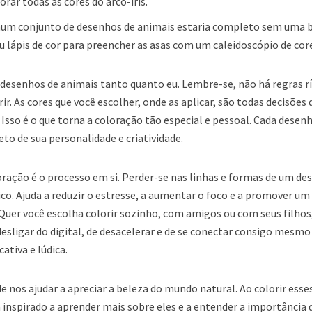
rar todas as cores do arco-íris.
m conjunto de desenhos de animais estaria completo sem uma 
u lápis de cor para preencher as asas com um caleidoscópio de cor
desenhos de animais tanto quanto eu. Lembre-se, não há regras r
rir. As cores que você escolher, onde as aplicar, são todas decisões 
sso é o que torna a coloração tão especial e pessoal. Cada desen
reto de sua personalidade e criatividade.
oração é o processo em si. Perder-se nas linhas e formas de um d
co. Ajuda a reduzir o estresse, a aumentar o foco e a promover um
Quer você escolha colorir sozinho, com amigos ou com seus filhos
esligar do digital, de desacelerar e de se conectar consigo mesm
ativa e lúdica.
 nos ajudar a apreciar a beleza do mundo natural. Ao colorir esse
a inspirado a aprender mais sobre eles e a entender a importância 