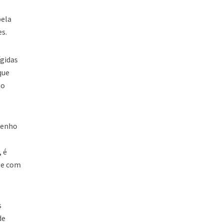
bela
es.
ígidas
que
ho
esenho
, é
o e com
s
de