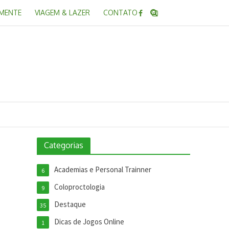
 MENTE
VIAGEM & LAZER
CONTATO
Categorias
Academias e Personal Trainner
6
Coloproctologia
9
Destaque
35
Dicas de Jogos Online
1