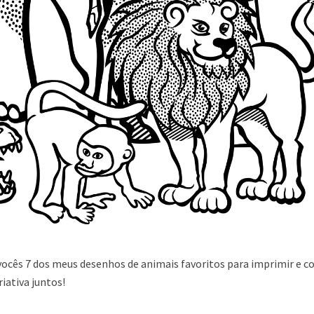
ocês 7 dos meus desenhos de animais favoritos para imprimir e col
iativa juntos!