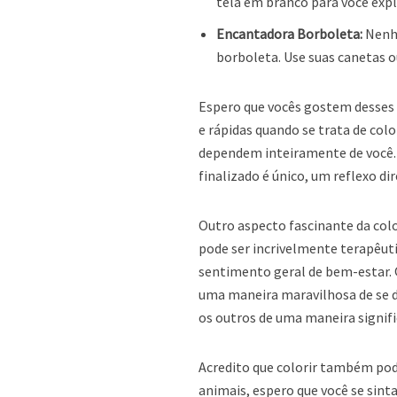
tela em branco para você explo
Encantadora Borboleta:
Nenhu
borboleta. Use suas canetas o
Espero que vocês gostem desses 
e rápidas quando se trata de colo
dependem inteiramente de você. I
finalizado é único, um reflexo di
Outro aspecto fascinante da col
pode ser incrivelmente terapêuti
sentimento geral de bem-estar. 
uma maneira maravilhosa de se d
os outros de uma maneira signific
Acredito que colorir também pode
animais, espero que você se sint