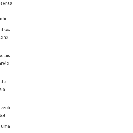
esenta
enho.
nhos.
tons
ciais
arelo
ntar
a a
 verde
do!
o uma