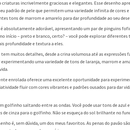
o criaturas incrivelmente graciosas e elegantes. Esse desenho apr
eu padrão de pele que permitem uma variedade infinita de cores e
entes tons de marrom e amarelo para dar profundidade ao seu des
é absolutamente adorável, apresentando um par de pinguins fofi
o início – preto e branco, certo? – você pode explorar diferentes 
ais profundidade e textura a eles.
tem muitos detalhes, desde a crina volumosa até as expressões fa
tir experimentando uma variedade de tons de laranja, marrom e am
vida.
ente enrolada oferece uma excelente oportunidade para experime
riatividade fluir com cores vibrantes e padrões ousados para dar vid
 golfinho saltando entre as ondas. Você pode usar tons de azul e
s de cinza para o golfinho. Não se esqueça do sol brilhante no fun
enho é, sem dúvida, um dos meus favoritos. As penas do pavão sã