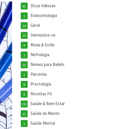
Dicas Valiosas
81
Endocrinologia
1
Geral
24
Harmonize-se
15
Moda & Estilo
4
Nefrologia
1
Nomes para Bebês
25
Parcerias
1
Proctologia
8
Receitas Fit
6
Saúde & Bem Estar
191
Saúde da Mente
11
Saúde Mental
1