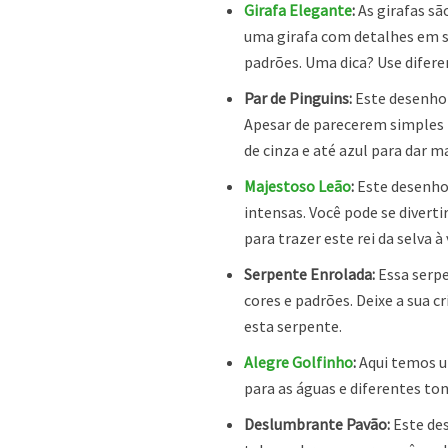
Girafa Elegante
:
As girafas sã
uma girafa com detalhes em s
padrões. Uma dica? Use difer
Par de Pinguins:
Este desenho 
Apesar de parecerem simples n
de cinza e até azul para dar m
Majestoso Leão
:
Este desenho 
intensas. Você pode se diver
para trazer este rei da selva à 
Serpente Enrolada:
Essa serp
cores e padrões. Deixe a sua c
esta serpente.
Alegre Golfinho
:
Aqui temos um
para as águas e diferentes ton
Deslumbrante Pavão:
Este des