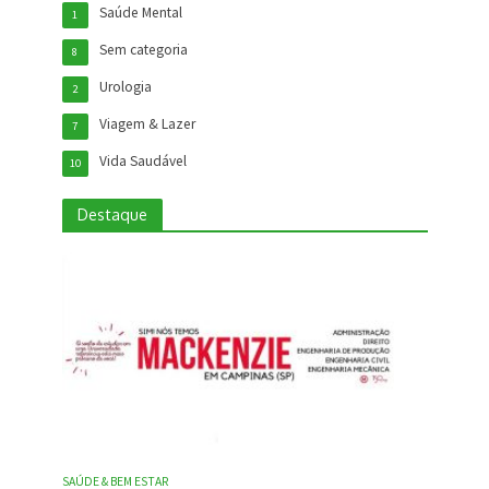
Saúde Mental
1
Sem categoria
8
Urologia
2
Viagem & Lazer
7
Vida Saudável
10
Destaque
SAÚDE & BEM ESTAR