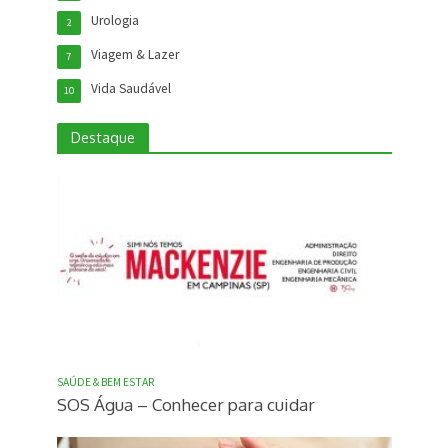
Urologia
2
Viagem & Lazer
7
Vida Saudável
10
Destaque
SAÚDE & BEM ESTAR
SOS Água – Conhecer para cuidar