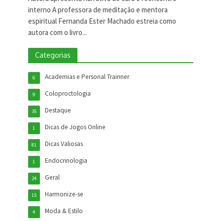
interno A professora de meditação e mentora
espiritual Fernanda Ester Machado estreia como
autora com o livro...
Categorias
Academias e Personal Trainner
6
Coloproctologia
9
Destaque
35
Dicas de Jogos Online
1
Dicas Valiosas
81
Endocrinologia
1
Geral
24
Harmonize-se
15
Moda & Estilo
4