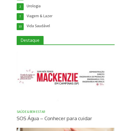
Urologia
2
Viagem & Lazer
7
Vida Saudável
10
Destaque
SAÚDE & BEM ESTAR
SOS Água – Conhecer para cuidar