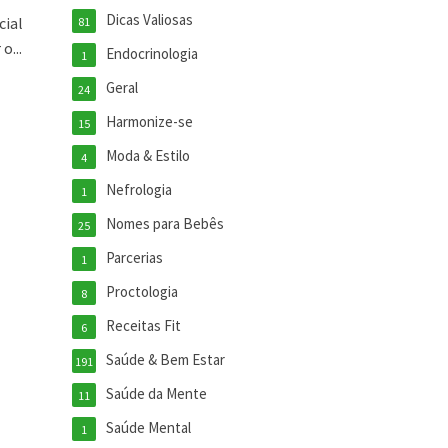
Dicas Valiosas
cial
81
o...
Endocrinologia
1
Geral
24
Harmonize-se
15
Moda & Estilo
4
Nefrologia
1
Nomes para Bebês
25
Parcerias
1
Proctologia
8
Receitas Fit
6
Saúde & Bem Estar
191
Saúde da Mente
11
Saúde Mental
1