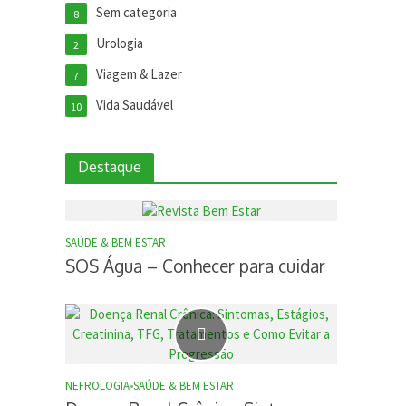
Sem categoria
8
Urologia
2
Viagem & Lazer
7
Vida Saudável
10
Destaque
SAÚDE & BEM ESTAR
SOS Água – Conhecer para cuidar
NEFROLOGIA
•
SAÚDE & BEM ESTAR