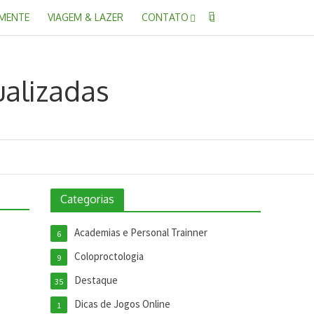
 MENTE
VIAGEM & LAZER
CONTATO
Categorias
Academias e Personal Trainner
6
Coloproctologia
9
Destaque
35
Dicas de Jogos Online
1