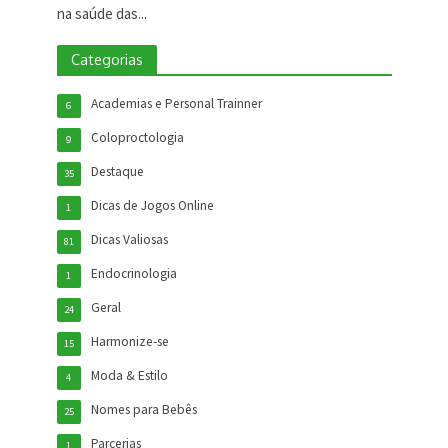
na saúde das...
Categorias
Academias e Personal Trainner
6
Coloproctologia
9
Destaque
35
Dicas de Jogos Online
1
Dicas Valiosas
81
Endocrinologia
1
Geral
24
Harmonize-se
15
Moda & Estilo
4
Nomes para Bebês
25
Parcerias
1