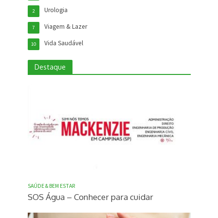
Urologia
2
Viagem & Lazer
7
Vida Saudável
10
Destaque
SAÚDE & BEM ESTAR
SOS Água – Conhecer para cuidar