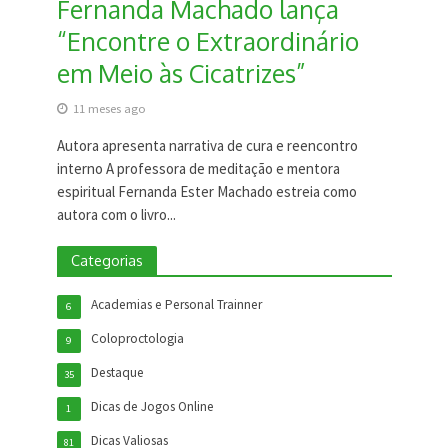
Fernanda Machado lança
“Encontre o Extraordinário
em Meio às Cicatrizes”
11 meses ago
Autora apresenta narrativa de cura e reencontro
interno A professora de meditação e mentora
espiritual Fernanda Ester Machado estreia como
autora com o livro...
Categorias
Academias e Personal Trainner
6
Coloproctologia
9
Destaque
35
Dicas de Jogos Online
1
Dicas Valiosas
81