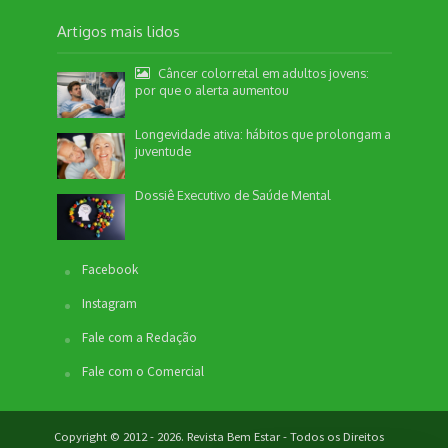
Artigos mais lidos
Câncer colorretal em adultos jovens:
por que o alerta aumentou
Longevidade ativa: hábitos que prolongam a
juventude
Dossiê Executivo de Saúde Mental
Nossa equipe de suporte ao cliente está aqui
para responder às suas perguntas. Informe se
Facebook
quer enviar pautas.
Instagram
Fale com a Redação
Redação
Fale com o Comercial
Envio de Pauta
Não disponível no momento
Copyright © 2012 - 2026. Revista Bem Estar - Todos os Direitos
SEO / Marketing