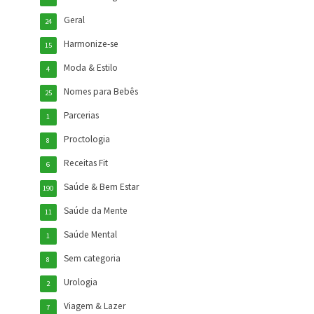
Geral
24
Harmonize-se
15
Moda & Estilo
4
Nomes para Bebês
25
Parcerias
1
Proctologia
8
Receitas Fit
6
Saúde & Bem Estar
190
Saúde da Mente
11
Saúde Mental
1
Sem categoria
8
Urologia
2
Viagem & Lazer
7