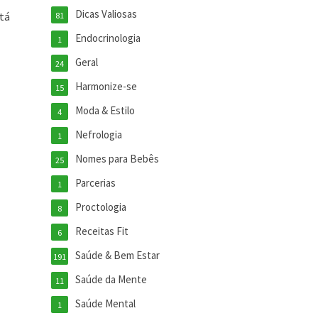
Dicas Valiosas
tá
81
Endocrinologia
1
Geral
24
Harmonize-se
15
Moda & Estilo
4
Nefrologia
1
Nomes para Bebês
25
Parcerias
1
Proctologia
8
Receitas Fit
6
Saúde & Bem Estar
191
Saúde da Mente
11
Saúde Mental
1