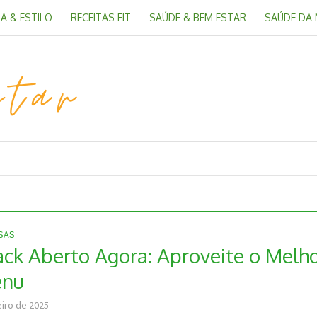
A & ESTILO
RECEITAS FIT
SAÚDE & BEM ESTAR
SAÚDE DA
OSAS
ck Aberto Agora: Aproveite o Melh
enu
eiro de 2025