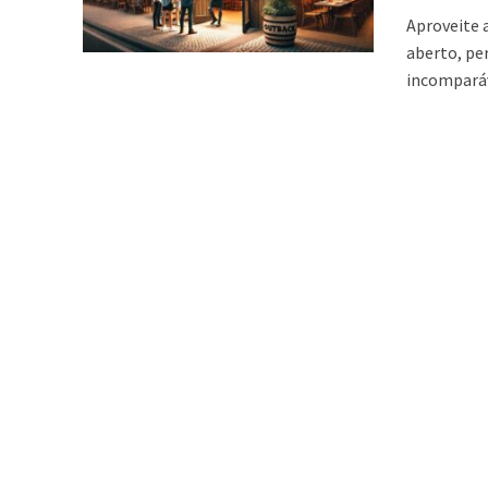
Aproveite 
aberto, pe
incomparáv