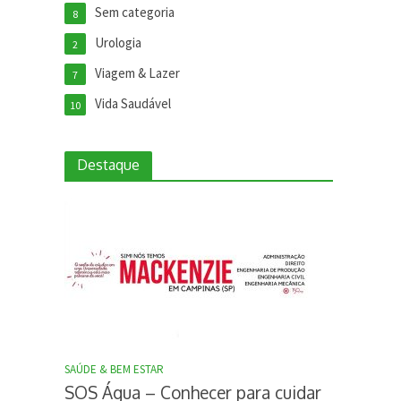
Sem categoria
8
Urologia
2
Viagem & Lazer
7
Vida Saudável
10
Destaque
SAÚDE & BEM ESTAR
SOS Água – Conhecer para cuidar