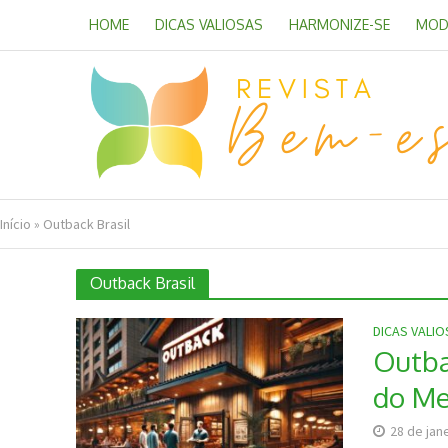
HOME
DICAS VALIOSAS
HARMONIZE-SE
MOD
Início
»
Outback Brasil
Outback Brasil
DICAS VALI
Outba
do M
28 de jan