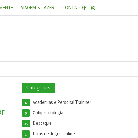
 MENTE
VIAGEM & LAZER
CONTATO
Categorias
Academias e Personal Trainner
6
or
Coloproctologia
9
Destaque
35
Dicas de Jogos Online
1