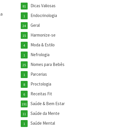
Dicas Valiosas
81
 a
Endocrinologia
1
Geral
24
Harmonize-se
15
Moda & Estilo
4
Nefrologia
1
Nomes para Bebês
25
Parcerias
1
Proctologia
8
Receitas Fit
6
Saúde & Bem Estar
191
Saúde da Mente
11
Saúde Mental
1