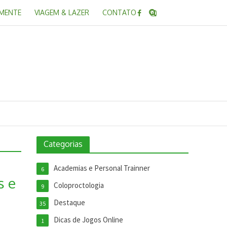
 MENTE
VIAGEM & LAZER
CONTATO
Categorias
Academias e Personal Trainner
6
s e
Coloproctologia
9
Destaque
35
Dicas de Jogos Online
1