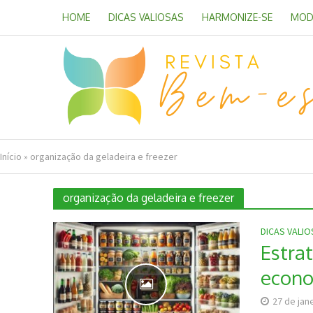
HOME
DICAS VALIOSAS
HARMONIZE-SE
MOD
Início
»
organização da geladeira e freezer
organização da geladeira e freezer
DICAS VALI
Estra
econo
27 de jan