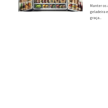
Manter os 
geladeira e
graça...