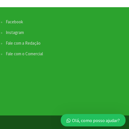
Facebook
Instagram
Fale com a Redação
Fale com o Comercial
Nossa equipe de suporte ao cliente está aqui
para responder às suas perguntas. Informe se
Olá, como posso ajudar?
quer enviar pautas.