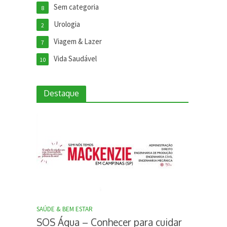
Sem categoria
8
Urologia
2
Viagem & Lazer
7
Vida Saudável
10
Destaque
SAÚDE & BEM ESTAR
SOS Água – Conhecer para cuidar