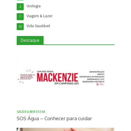
Urologia
2
Viagem & Lazer
7
Vida Saudável
10
Destaque
SAÚDE & BEM ESTAR
SOS Água – Conhecer para cuidar