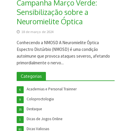
Campanha Março Verde:
Sensibilização sobre a
Neuromielite Óptica
18 de março de 2024
Conhecendo a NMOSD A Neuromielite Óptica
Espectro Distúrbio (NMOSD) é uma condição
autoimune que provoca ataques severos, afetando
primordialmente o nervo...
Categorias
Academias e Personal Trainner
6
Coloproctologia
9
Destaque
35
Dicas de Jogos Online
1
Dicas Valiosas
81