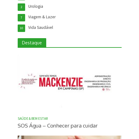
Urologia
2
Viagem & Lazer
7
Vida Saudável
10
Destaque
SAÚDE & BEM ESTAR
SOS Água – Conhecer para cuidar