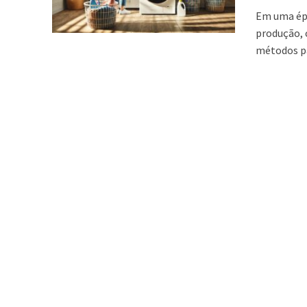
Em uma épo
produção, 
métodos pa