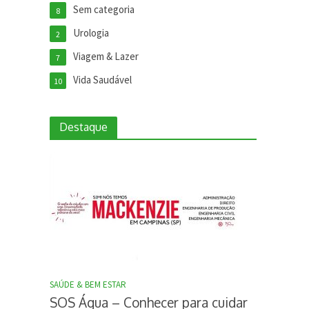
Sem categoria
8
Urologia
2
Viagem & Lazer
7
Vida Saudável
10
Destaque
SAÚDE & BEM ESTAR
SOS Água – Conhecer para cuidar