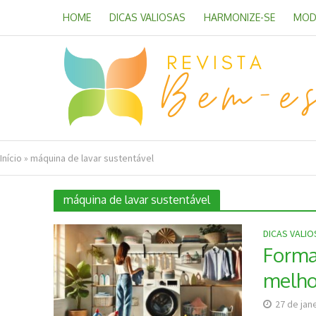
HOME
DICAS VALIOSAS
HARMONIZE-SE
MOD
Início
»
máquina de lavar sustentável
máquina de lavar sustentável
DICAS VALI
Formas
melho
27 de jan