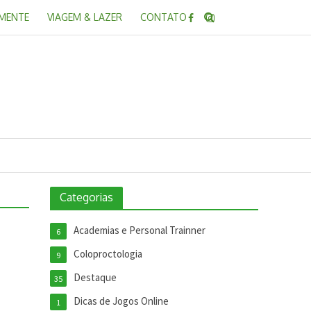
 MENTE
VIAGEM & LAZER
CONTATO
Categorias
Academias e Personal Trainner
6
Coloproctologia
9
Destaque
35
Dicas de Jogos Online
1