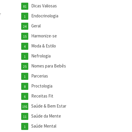
Dicas Valiosas
81
r
Endocrinologia
1
Geral
24
Harmonize-se
15
Moda & Estilo
4
Nefrologia
1
Nomes para Bebês
25
Parcerias
1
Proctologia
8
Receitas Fit
6
Saúde & Bem Estar
191
Saúde da Mente
11
Saúde Mental
1