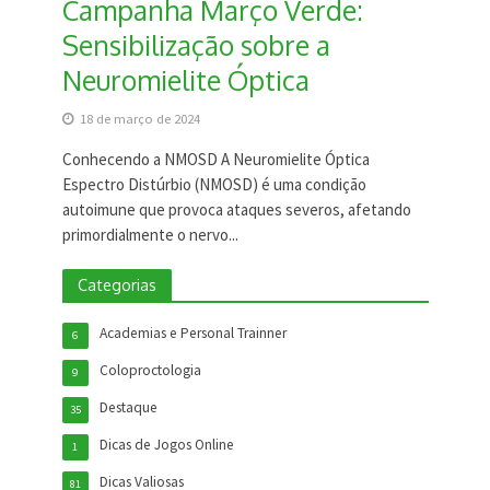
Campanha Março Verde:
Sensibilização sobre a
Neuromielite Óptica
18 de março de 2024
Conhecendo a NMOSD A Neuromielite Óptica
Espectro Distúrbio (NMOSD) é uma condição
autoimune que provoca ataques severos, afetando
primordialmente o nervo...
Categorias
Academias e Personal Trainner
6
Coloproctologia
9
Destaque
35
Dicas de Jogos Online
1
Dicas Valiosas
81