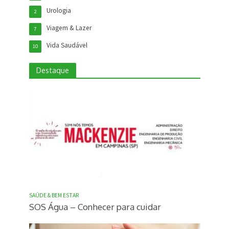
Urologia
2
Viagem & Lazer
7
Vida Saudável
10
Destaque
SAÚDE & BEM ESTAR
SOS Água – Conhecer para cuidar