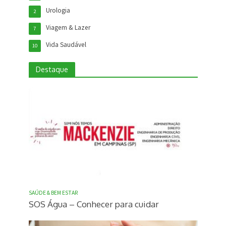
Urologia
2
Viagem & Lazer
7
Vida Saudável
10
Destaque
SAÚDE & BEM ESTAR
SOS Água – Conhecer para cuidar