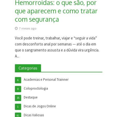
Hemorroidas: o que são, por
que aparecem e como tratar
com segurança
7 meses ago
Você pode treinar, trabalhar, viajar e “seguir a vida”
com desconforto anal por semanas — até o dia em
que o sangramento assusta e a dúvida vira urgência.
A...
Categorias
Academias e Personal Trainner
6
Coloproctologia
9
Destaque
35
Dicas de Jogos Online
1
Dicas Valiosas
81