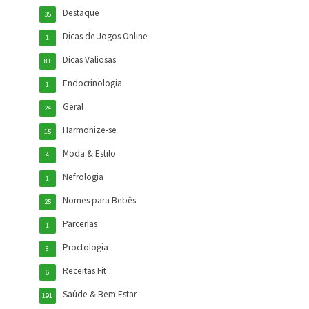
Destaque
35
Dicas de Jogos Online
1
Dicas Valiosas
81
Endocrinologia
1
Geral
24
Harmonize-se
15
Moda & Estilo
4
Nefrologia
1
Nomes para Bebês
25
Parcerias
1
Proctologia
8
Receitas Fit
6
Saúde & Bem Estar
191