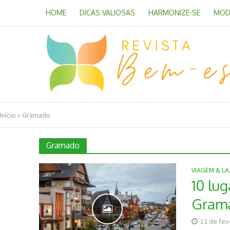
HOME
DICAS VALIOSAS
HARMONIZE-SE
MOD
Início
»
Gramado
Gramado
VIAGEM & L
10 lu
Gram
12 de fev