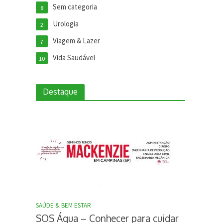
Sem categoria
8
Urologia
2
Viagem & Lazer
7
Vida Saudável
10
Destaque
SAÚDE & BEM ESTAR
SOS Água – Conhecer para cuidar