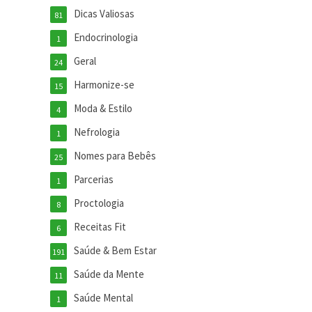
Dicas Valiosas
81
Endocrinologia
1
Geral
24
Harmonize-se
15
Moda & Estilo
4
Nefrologia
1
Nomes para Bebês
25
Parcerias
1
Proctologia
8
Receitas Fit
6
Saúde & Bem Estar
191
Saúde da Mente
11
Saúde Mental
1