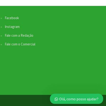
Facebook
Instagram
Fale com a Redação
Fale com o Comercial
Nossa equipe de suporte ao cliente está aqui
para responder às suas perguntas. Informe se
quer enviar pautas.
Olá, como posso ajudar?