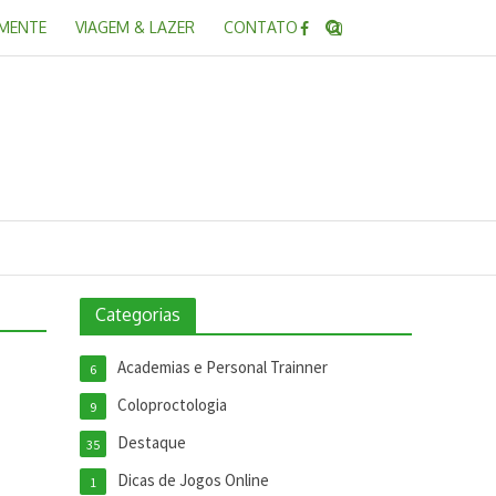
 MENTE
VIAGEM & LAZER
CONTATO
Categorias
Academias e Personal Trainner
6
Coloproctologia
9
Destaque
35
Dicas de Jogos Online
1