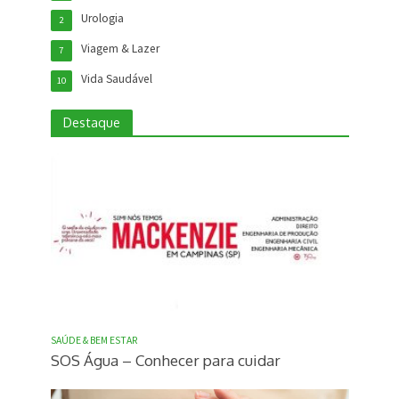
Urologia
2
Viagem & Lazer
7
Vida Saudável
10
Destaque
SAÚDE & BEM ESTAR
SOS Água – Conhecer para cuidar