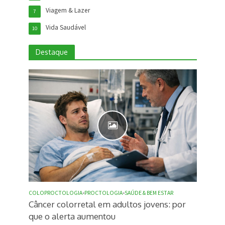
Viagem & Lazer
7
Vida Saudável
10
Destaque
COLOPROCTOLOGIA
•
PROCTOLOGIA
•
SAÚDE & BEM ESTAR
Câncer colorretal em adultos jovens: por
que o alerta aumentou