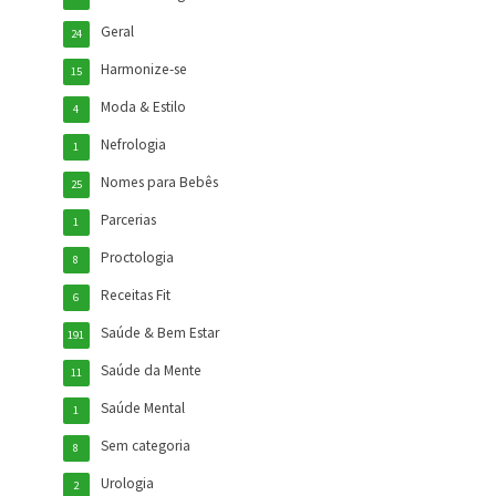
Geral
24
Harmonize-se
15
Moda & Estilo
4
Nefrologia
1
Nomes para Bebês
25
Parcerias
1
Proctologia
8
Receitas Fit
6
Saúde & Bem Estar
191
Saúde da Mente
11
Saúde Mental
1
Sem categoria
8
Urologia
2