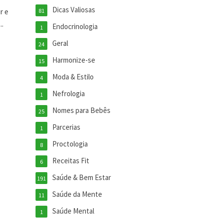
Dicas Valiosas
r e
81
..
Endocrinologia
1
Geral
24
Harmonize-se
15
Moda & Estilo
4
Nefrologia
1
Nomes para Bebês
25
Parcerias
1
Proctologia
8
Receitas Fit
6
Saúde & Bem Estar
191
Saúde da Mente
11
Saúde Mental
1