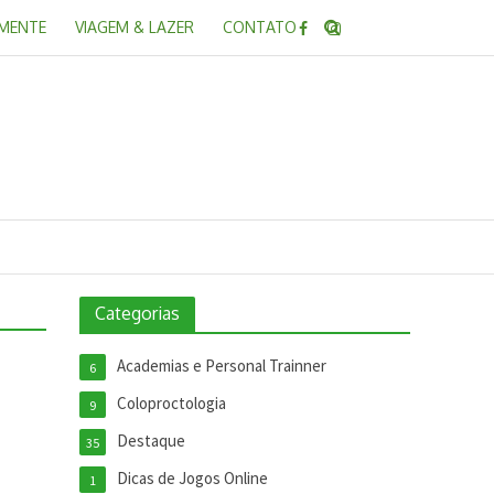
 MENTE
VIAGEM & LAZER
CONTATO
Categorias
Academias e Personal Trainner
6
Coloproctologia
9
Destaque
35
Dicas de Jogos Online
1