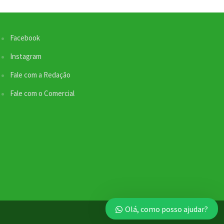
Facebook
Instagram
Fale com a Redação
Fale com o Comercial
Nossa equipe de suporte ao cliente está aqui
para responder às suas perguntas. Informe se
quer enviar pautas.
Redação
Envio de Pauta
Olá, como posso ajudar?
Não disponível no momento