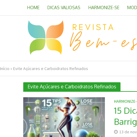
HOME
DICAS VALIOSAS
HARMONIZE-SE
MOD
Início
»
Evite Açúcares e Carboidratos Refinados
Evite Açúcares e Carboidratos Refinados
HARMONIZE-
15 Di
Barri
13 de no