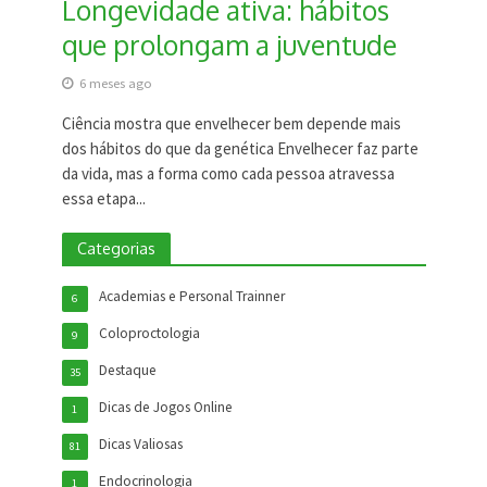
Longevidade ativa: hábitos
que prolongam a juventude
6 meses ago
Ciência mostra que envelhecer bem depende mais
dos hábitos do que da genética Envelhecer faz parte
da vida, mas a forma como cada pessoa atravessa
essa etapa...
Categorias
Academias e Personal Trainner
6
Coloproctologia
9
Destaque
35
Dicas de Jogos Online
1
Dicas Valiosas
81
Endocrinologia
1