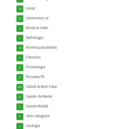
Geral
24
Harmonize-se
15
Moda & Estilo
4
Nefrologia
1
Nomes para Bebês
25
Parcerias
1
Proctologia
8
Receitas Fit
6
Saúde & Bem Estar
191
Saúde da Mente
11
Saúde Mental
1
Sem categoria
8
Urologia
2