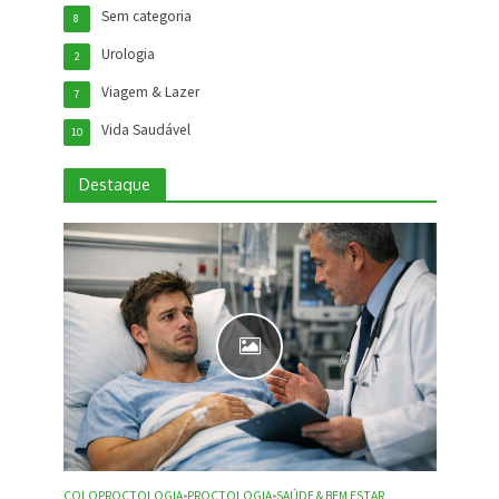
Sem categoria
8
Urologia
2
Viagem & Lazer
7
Vida Saudável
10
Destaque
COLOPROCTOLOGIA
•
PROCTOLOGIA
•
SAÚDE & BEM ESTAR