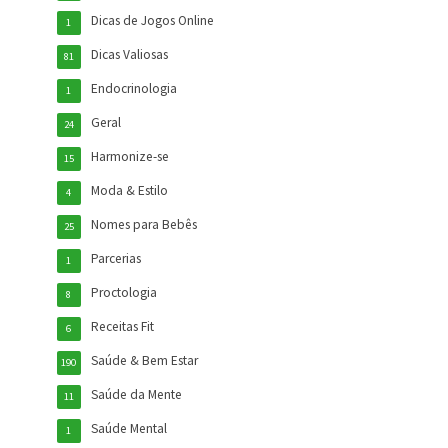
Dicas de Jogos Online
1
Dicas Valiosas
81
Endocrinologia
1
Geral
24
Harmonize-se
15
Moda & Estilo
4
Nomes para Bebês
25
Parcerias
1
Proctologia
8
Receitas Fit
6
Saúde & Bem Estar
190
Saúde da Mente
11
Saúde Mental
1