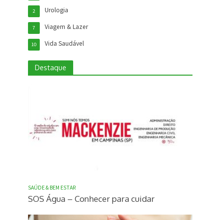
Urologia
2
Viagem & Lazer
7
Vida Saudável
10
Destaque
SAÚDE & BEM ESTAR
SOS Água – Conhecer para cuidar