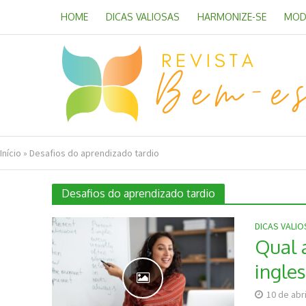
HOME
DICAS VALIOSAS
HARMONIZE-SE
MOD
Início
»
Desafios do aprendizado tardio
Desafios do aprendizado tardio
DICAS VALI
Qual a
ingles
10 de abr