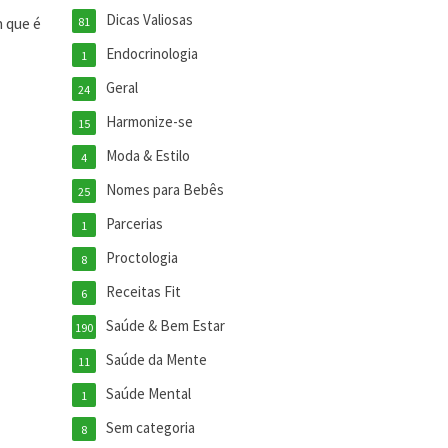
Dicas Valiosas
 que é
81
Endocrinologia
1
Geral
24
Harmonize-se
15
Moda & Estilo
4
Nomes para Bebês
25
Parcerias
1
Proctologia
8
Receitas Fit
6
Saúde & Bem Estar
190
Saúde da Mente
11
Saúde Mental
1
Sem categoria
8