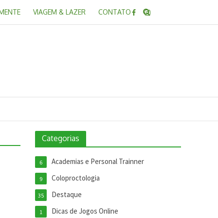
 MENTE
VIAGEM & LAZER
CONTATO
Categorias
Academias e Personal Trainner
6
Coloproctologia
9
Destaque
35
Dicas de Jogos Online
1