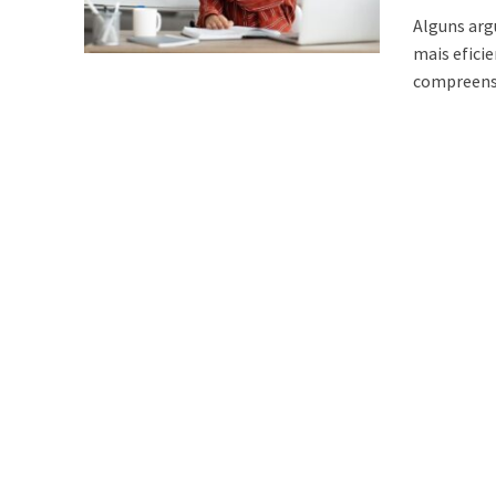
Alguns arg
mais efici
compreensã