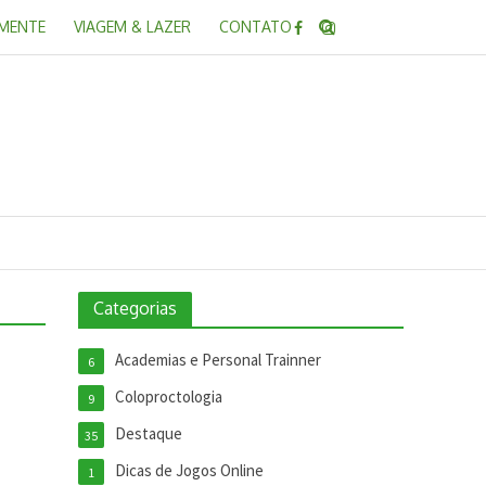
 MENTE
VIAGEM & LAZER
CONTATO
Categorias
Academias e Personal Trainner
6
Coloproctologia
9
Destaque
35
Dicas de Jogos Online
1