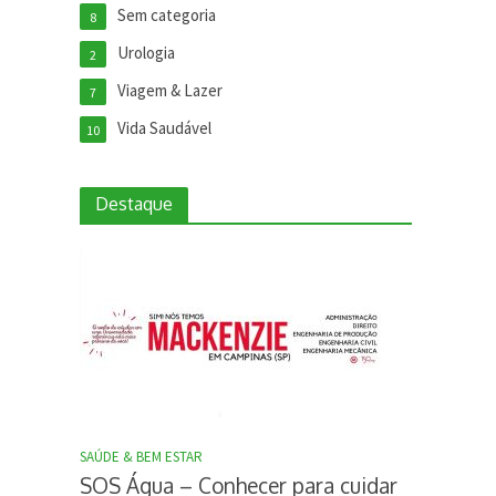
Sem categoria
8
Urologia
2
Viagem & Lazer
7
Vida Saudável
10
Destaque
SAÚDE & BEM ESTAR
SOS Água – Conhecer para cuidar