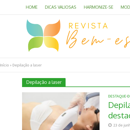
HOME
DICAS VALIOSAS
HARMONIZE-SE
MOD
Início
»
Depilação a laser
Depilação a laser
DESTAQUE
•
D
Depila
desta
23 de jun