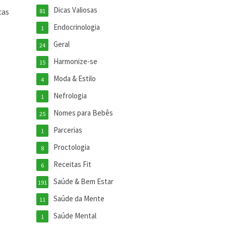
Dicas Valiosas
cas
81
.
Endocrinologia
1
Geral
24
Harmonize-se
15
Moda & Estilo
4
Nefrologia
1
Nomes para Bebês
25
Parcerias
1
Proctologia
8
Receitas Fit
6
Saúde & Bem Estar
191
Saúde da Mente
11
Saúde Mental
1