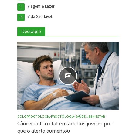
Viagem & Lazer
7
Vida Saudável
10
Destaque
COLOPROCTOLOGIA
•
PROCTOLOGIA
•
SAÚDE & BEM ESTAR
Câncer colorretal em adultos jovens: por
que o alerta aumentou