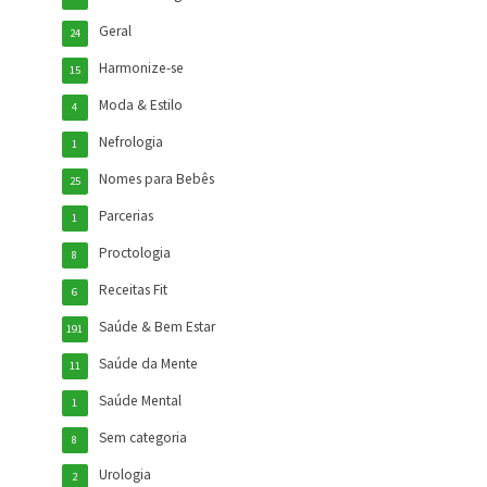
Geral
24
Harmonize-se
15
Moda & Estilo
4
Nefrologia
1
Nomes para Bebês
25
Parcerias
1
Proctologia
8
Receitas Fit
6
Saúde & Bem Estar
191
Saúde da Mente
11
Saúde Mental
1
Sem categoria
8
Urologia
2