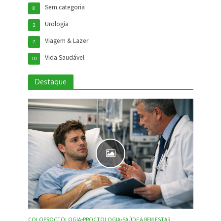
Sem categoria
8
Urologia
2
Viagem & Lazer
7
Vida Saudável
10
Destaque
COLOPROCTOLOGIA
•
PROCTOLOGIA
•
SAÚDE & BEM ESTAR