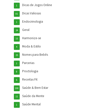
Dicas de Jogos Online
1
Dicas Valiosas
81
Endocrinologia
1
Geral
24
Harmonize-se
15
Moda & Estilo
4
Nomes para Bebês
25
Parcerias
1
Proctologia
8
Receitas Fit
6
Saúde & Bem Estar
190
Saúde da Mente
11
Saúde Mental
1