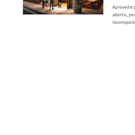
Aproveite 
aberto, pe
incomparáv