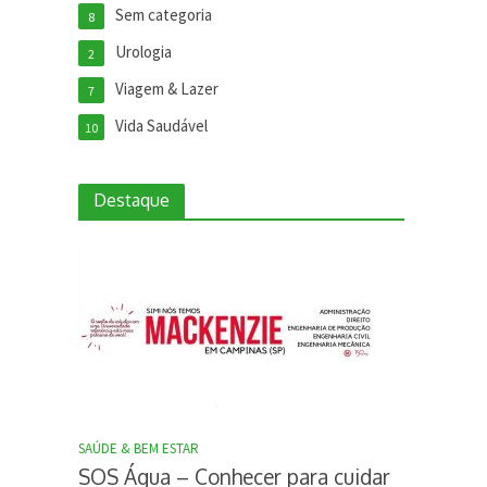
Sem categoria
8
Urologia
2
Viagem & Lazer
7
Vida Saudável
10
Destaque
SAÚDE & BEM ESTAR
SOS Água – Conhecer para cuidar