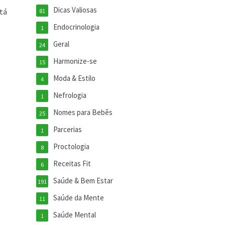
Dicas Valiosas
tá
81
Endocrinologia
1
Geral
24
Harmonize-se
15
Moda & Estilo
4
Nefrologia
1
Nomes para Bebês
25
Parcerias
1
Proctologia
8
Receitas Fit
6
Saúde & Bem Estar
191
Saúde da Mente
11
Saúde Mental
1