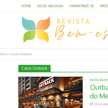
HOME
DICAS VALIOSAS
HARMONIZE-SE
MOD
Início
»
Carne Outback
Carne Outback
DICAS VALI
Outba
do M
28 de jan