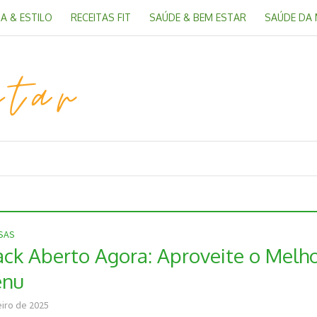
A & ESTILO
RECEITAS FIT
SAÚDE & BEM ESTAR
SAÚDE DA
OSAS
ck Aberto Agora: Aproveite o Melh
enu
eiro de 2025