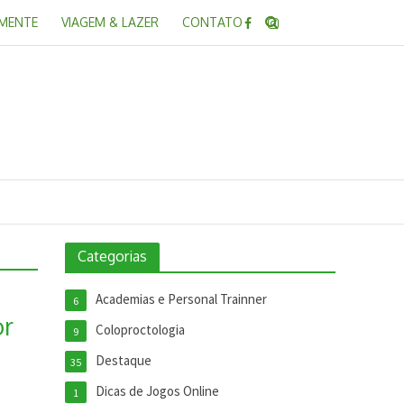
 MENTE
VIAGEM & LAZER
CONTATO
Categorias
Academias e Personal Trainner
6
or
Coloproctologia
9
Destaque
35
Dicas de Jogos Online
1