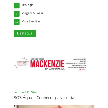
Urologia
2
Viagem & Lazer
7
Vida Saudável
10
Destaque
SAÚDE & BEM ESTAR
SOS Água – Conhecer para cuidar