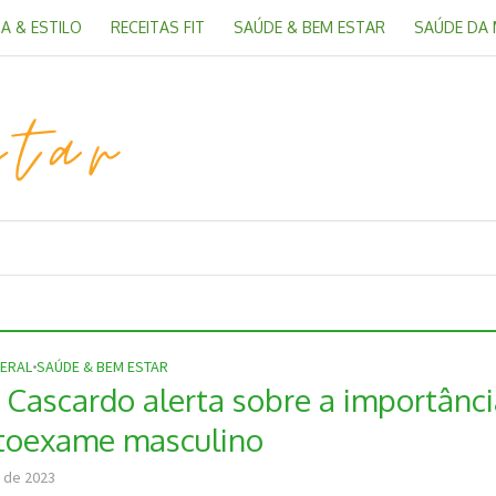
A & ESTILO
RECEITAS FIT
SAÚDE & BEM ESTAR
SAÚDE DA
ERAL
•
SAÚDE & BEM ESTAR
 Cascardo alerta sobre a importânc
toexame masculino
 de 2023