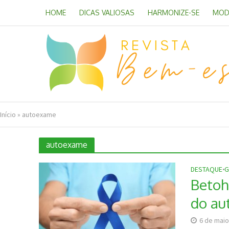
HOME
DICAS VALIOSAS
HARMONIZE-SE
MOD
Início
»
autoexame
autoexame
DESTAQUE
•
G
Betoh
do au
6 de maio