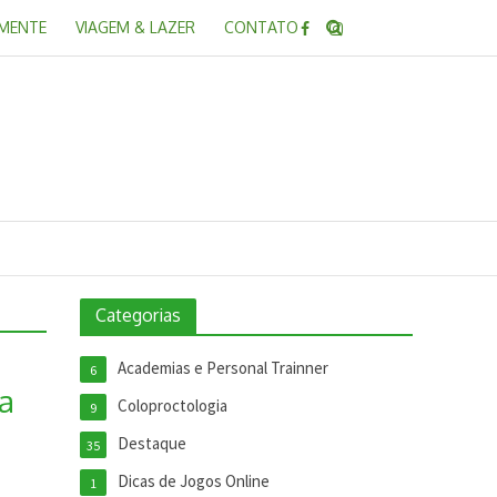
 MENTE
VIAGEM & LAZER
CONTATO
Categorias
Academias e Personal Trainner
6
ia
Coloproctologia
9
Destaque
35
Dicas de Jogos Online
1