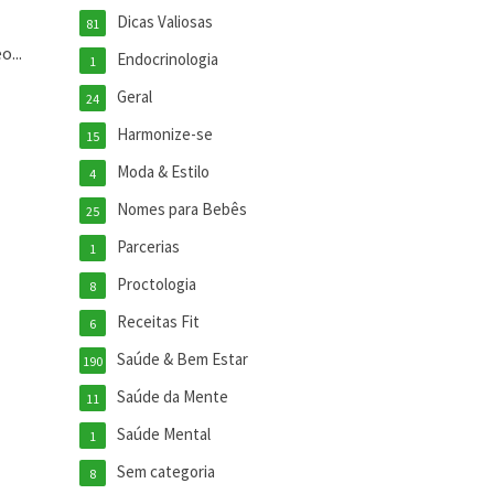
Dicas Valiosas
81
...
Endocrinologia
1
Geral
24
Harmonize-se
15
Moda & Estilo
4
Nomes para Bebês
25
Parcerias
1
Proctologia
8
Receitas Fit
6
Saúde & Bem Estar
190
Saúde da Mente
11
Saúde Mental
1
Sem categoria
8