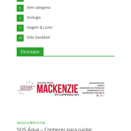
Sem categoria
8
Urologia
2
Viagem & Lazer
7
Vida Saudável
10
Destaque
SAÚDE & BEM ESTAR
SOS Água – Conhecer para cuidar