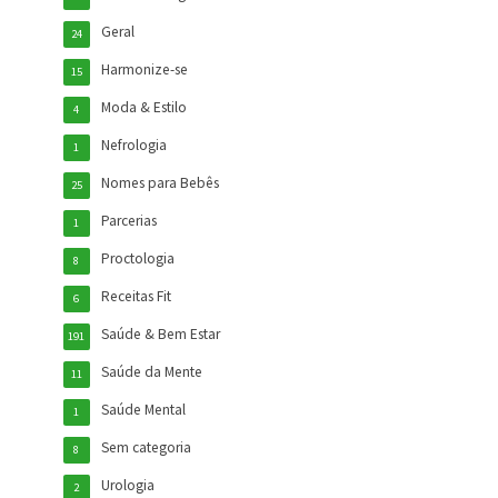
Geral
24
Harmonize-se
15
Moda & Estilo
4
Nefrologia
1
Nomes para Bebês
25
Parcerias
1
Proctologia
8
Receitas Fit
6
Saúde & Bem Estar
191
Saúde da Mente
11
Saúde Mental
1
Sem categoria
8
Urologia
2