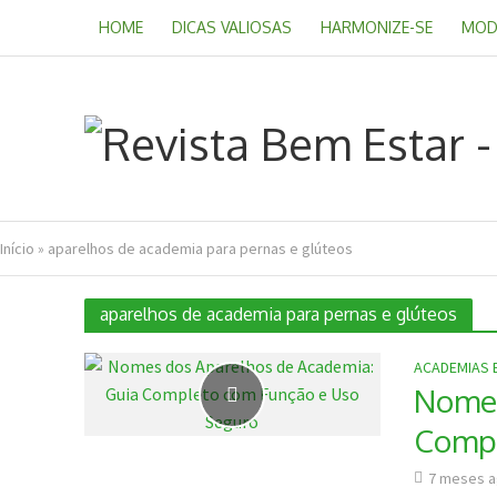
HOME
DICAS VALIOSAS
HARMONIZE-SE
MOD
Início
»
aparelhos de academia para pernas e glúteos
aparelhos de academia para pernas e glúteos
ACADEMIAS 
Nomes
Compl
7 meses 