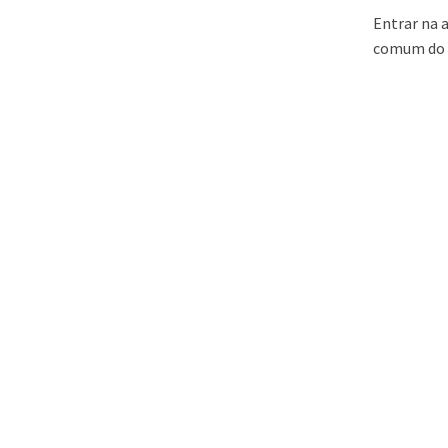
Entrar na 
comum do qu