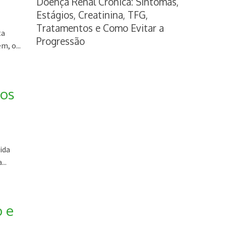
Doença Renal Crônica: Sintomas,
Estágios, Creatinina, TFG,
Tratamentos e Como Evitar a
ta
Progressão
m, o...
dos
ida
..
o e