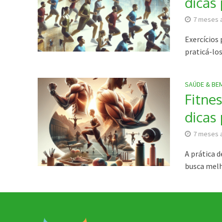
dicas 
7 meses 
Exercícios 
praticá-los
SAÚDE & BE
Fitnes
dicas 
7 meses 
A prática 
busca melh