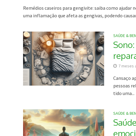
Remédios caseiros para gengivite: saiba como ajudar 
uma inflamação que afeta as gengivas, podendo causar
SAÚDE & BE
Sono:
repar
7 meses 
Cansaço ap
pessoas re
tido uma...
SAÚDE & BE
Saúde
emoci