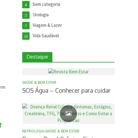
Sem categoria
8
Urologia
2
Viagem & Lazer
7
Vida Saudável
10
Destaque
SAÚDE & BEM ESTAR
rem
SOS Água – Conhecer para cuidar
r
NEFROLOGIA
•
SAÚDE & BEM ESTAR