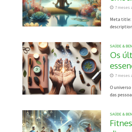
7 meses 
Meta title
description
SAÚDE & BE
Os úl
essen
7 meses 
O universo
das pessoas
SAÚDE & BE
Fitnes