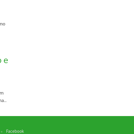
omo
.
o e
em
a...
Facebook