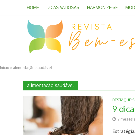
HOME
DICAS VALIOSAS
HARMONIZE-SE
MOD
Início
»
alimentação saudável
alimentação saudável
DESTAQUE
•
S
9 dic
7 meses 
Estratégia