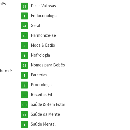
mês.
Dicas Valiosas
81
Endocrinologia
1
Geral
24
Harmonize-se
15
Moda & Estilo
4
Nefrologia
1
Nomes para Bebês
25
 bem é
Parcerias
1
Proctologia
8
Receitas Fit
6
Saúde & Bem Estar
191
Saúde da Mente
11
Saúde Mental
1