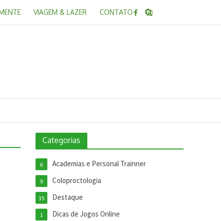
 MENTE
VIAGEM & LAZER
CONTATO
Categorias
Academias e Personal Trainner
6
Coloproctologia
9
Destaque
35
Dicas de Jogos Online
1