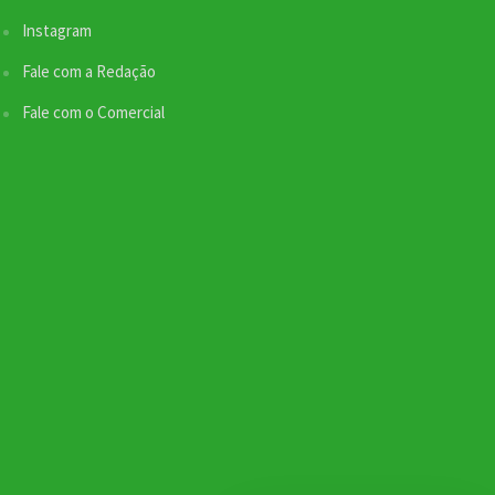
Instagram
Fale com a Redação
Fale com o Comercial
Nossa equipe de suporte ao cliente está aqui
para responder às suas perguntas. Informe se
quer enviar pautas.