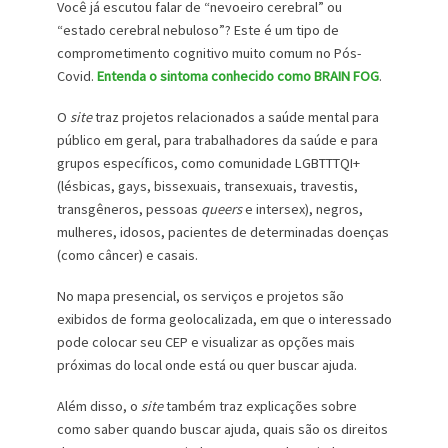
Você já escutou falar de “nevoeiro cerebral” ou
“estado cerebral nebuloso”? Este é um tipo de
comprometimento cognitivo muito comum no Pós-
Covid.
Entenda o sintoma conhecido como BRAIN FOG
.
O
site
traz projetos relacionados a saúde mental para
público em geral, para trabalhadores da saúde e para
grupos específicos, como comunidade LGBTTTQI+
(lésbicas, gays, bissexuais, transexuais, travestis,
transgêneros, pessoas
queers
e intersex), negros,
mulheres, idosos, pacientes de determinadas doenças
(como câncer) e casais.
No mapa presencial, os serviços e projetos são
exibidos de forma geolocalizada, em que o interessado
pode colocar seu CEP e visualizar as opções mais
próximas do local onde está ou quer buscar ajuda.
Além disso, o
site
também traz explicações sobre
como saber quando buscar ajuda, quais são os direitos