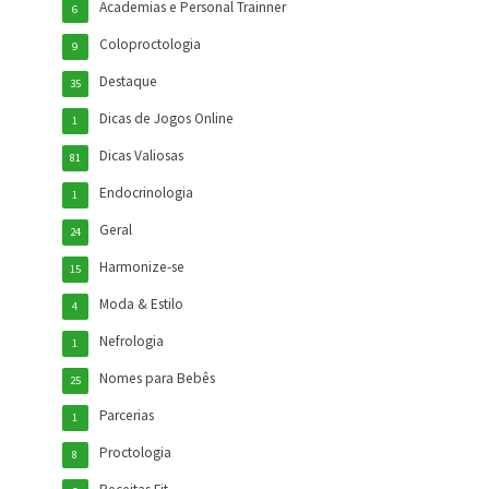
Academias e Personal Trainner
6
Coloproctologia
9
Destaque
35
Dicas de Jogos Online
1
Dicas Valiosas
81
Endocrinologia
1
Geral
24
Harmonize-se
15
Moda & Estilo
4
Nefrologia
1
Nomes para Bebês
25
Parcerias
1
Proctologia
8