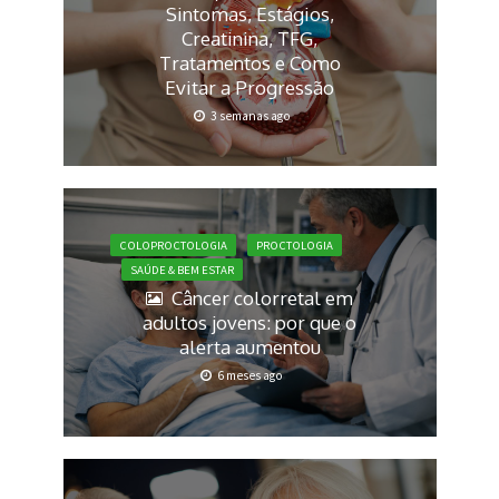
Sintomas, Estágios,
Creatinina, TFG,
Tratamentos e Como
Evitar a Progressão
3 semanas ago
COLOPROCTOLOGIA
PROCTOLOGIA
SAÚDE & BEM ESTAR
Câncer colorretal em
adultos jovens: por que o
alerta aumentou
6 meses ago