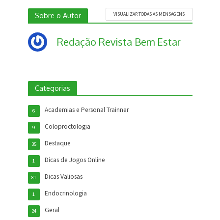
Sobre o Autor
VISUALIZAR TODAS AS MENSAGENS
Redação Revista Bem Estar
Categorias
Academias e Personal Trainner
6
Coloproctologia
9
Destaque
35
Dicas de Jogos Online
1
Dicas Valiosas
81
Endocrinologia
1
Geral
24