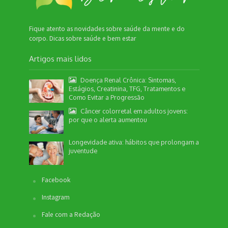
Fique atento as novidades sobre saúde da mente e do
corpo. Dicas sobre saúde e bem estar
Artigos mais lidos
Doença Renal Crônica: Sintomas,
Estágios, Creatinina, TFG, Tratamentos e
Como Evitar a Progressão
Câncer colorretal em adultos jovens:
por que o alerta aumentou
Nossa equipe de suporte ao cliente está aqui
para responder às suas perguntas. Informe se
Longevidade ativa: hábitos que prolongam a
quer enviar pautas.
juventude
Facebook
Redação
Instagram
Envio de Pauta
Não disponível no momento
Fale com a Redação