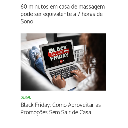
60 minutos em casa de massagem
pode ser equivalente a 7 horas de
Sono
GERAL
Black Friday: Como Aproveitar as
Promoções Sem Sair de Casa