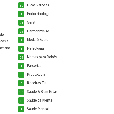
Dicas Valiosas
81
Endocrinologia
1
Geral
24
Harmonize-se
15
 de
Moda & Estilo
4
icas e
 mesma
Nefrologia
1
Nomes para Bebês
25
Parcerias
1
Proctologia
8
Receitas Fit
6
Saúde & Bem Estar
191
Saúde da Mente
11
Saúde Mental
1