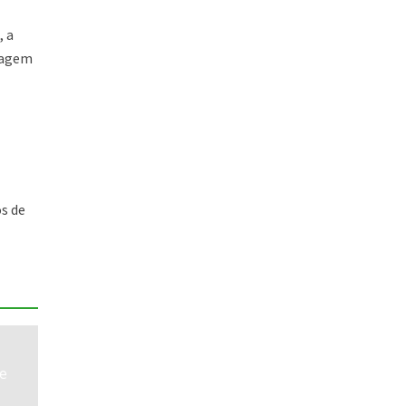
, a
imagem
s de
te