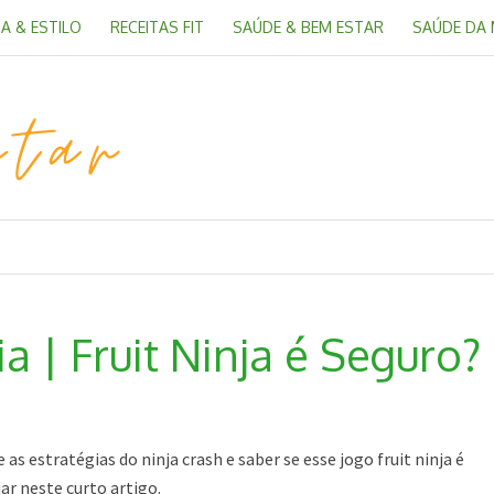
A & ESTILO
RECEITAS FIT
SAÚDE & BEM ESTAR
SAÚDE DA
a | Fruit Ninja é Seguro?
 as estratégias do ninja crash e saber se esse jogo fruit ninja é
r neste curto artigo.