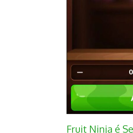
Fruit Ninja é S