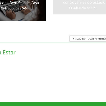
controvérsias do estádio
ções Sem Sair de Casa
4 de maio de 2023
29 de agosto de 2024
VISUALIZAR TODAS AS MENS
 Estar