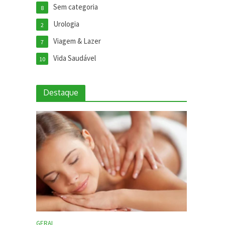
Sem categoria
8
Urologia
2
Viagem & Lazer
7
Vida Saudável
10
Destaque
GERAL