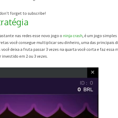
don't forget to subscribe!
tratégia
bastante nas redes esse novo jogo o
ninja crash
, é um jogo simples
retas você consegue multiplicar seu dinheiro, uma das principais d
s você deixa a fruta passar 3 vezes na quarta você corta e faz essa
r investido em 2 ou 3 vezes.