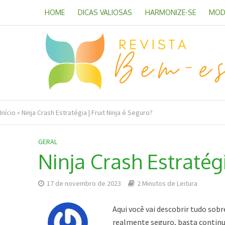
HOME
DICAS VALIOSAS
HARMONIZE-SE
MOD
Início
»
Ninja Crash Estratégia | Fruit Ninja é Seguro?
GERAL
Ninja Crash Estratégi
17 de novembro de 2023
2 Minutos de Leitura
Aqui você vai descobrir tudo sobre
realmente seguro, basta continua