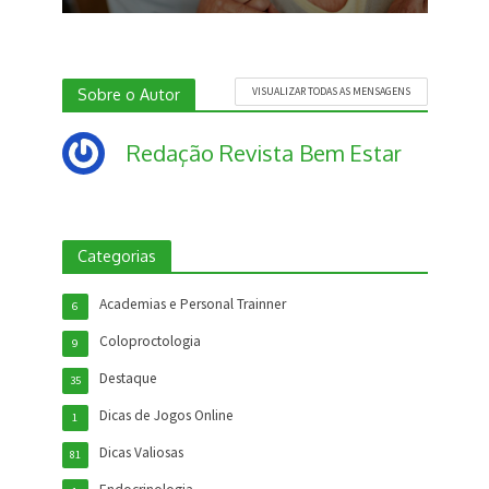
Sobre o Autor
VISUALIZAR TODAS AS MENSAGENS
Redação Revista Bem Estar
Categorias
Academias e Personal Trainner
6
Coloproctologia
9
Destaque
35
Dicas de Jogos Online
1
Dicas Valiosas
81