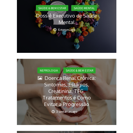
SAÚDE & BEM ESTAR
SAÚDE MENTAL
Dossiê Executivo de Saúde
Mental
6 meses ago
NEFROLOGIA
SAÚDE & BEM ESTAR
Doença Renal Crônica:
Sintomas, Estágios,
Creatinina, TFG,
Tratamentos e Como
Evitar a Progressão
3 semanas ago