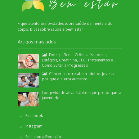
Fique atento as novidades sobre saúde da mente e do
corpo. Dicas sobre saúde e bem estar
Artigos mais lidos
Doença Renal Crônica: Sintomas,
Estágios, Creatinina, TFG, Tratamentos e
Como Evitar a Progressão
Câncer colorretal em adultos jovens:
por que o alerta aumentou
Nossa equipe de suporte ao cliente está aqui
para responder às suas perguntas. Informe se
Longevidade ativa: hábitos que prolongam a
quer enviar pautas.
juventude
Facebook
Redação
Instagram
Envio de Pauta
Não disponível no momento
Fale com a Redação